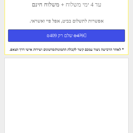
עד 4 ימי משלוח
+ משלוח חינם
אפשרות לתשלום בביט, אפל פיי ואשראי.
₪479
שלם רק ₪409
* לאחר הרכישה ניצור עמכם קשר לקבלת התמונות/סרטונים ושירות אישי דרך ווצאפ.