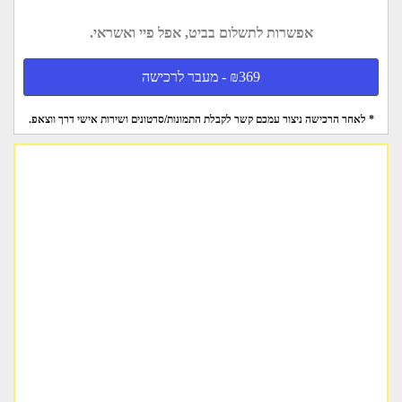
אפשרות לתשלום בביט, אפל פיי ואשראי.
₪369 - מעבר לרכישה
* לאחר הרכישה ניצור עמכם קשר לקבלת התמונות/סרטונים ושירות אישי דרך ווצאפ.